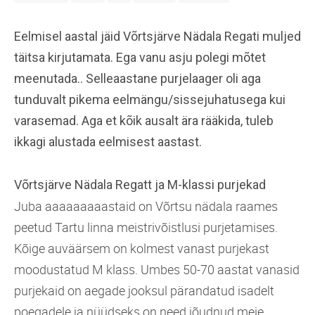
Eelmisel aastal jäid Võrtsjärve Nädala Regati muljed
täitsa kirjutamata. Ega vanu asju polegi mõtet
meenutada.. Selleaastane purjelaager oli aga
tunduvalt pikema eelmängu/sissejuhatusega kui
varasemad. Aga et kõik ausalt ära rääkida, tuleb
ikkagi alustada eelmisest aastast.
Võrtsjärve Nädala Regatt ja M-klassi purjekad
Juba aaaaaaaaastaid on Võrtsu nädala raames
peetud Tartu linna meistrivõistlusi purjetamises.
Kõige auväärsem on kolmest vanast purjekast
moodustatud M klass. Umbes 50-70 aastat vanasid
purjekaid on aegade jooksul pärandatud isadelt
poegadele ja nüüdseks on need jõudnud meie