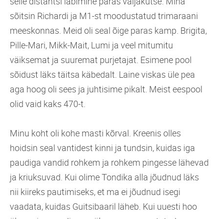
selle distantsi läbimine paras väljakutse. Mina
sõitsin Richardi ja M1-st moodustatud trimaraani
meeskonnas. Meid oli seal õige paras kamp. Brigita,
Pille-Mari, Mikk-Mait, Lumi ja veel mitumitu
väiksemat ja suuremat purjetajat. Esimene pool
sõidust läks täitsa käbedalt. Laine viskas üle pea
aga hoog oli sees ja juhtisime pikalt. Meist eespool
olid vaid kaks 470-t.
Minu koht oli kohe masti kõrval. Kreenis olles
hoidsin seal vantidest kinni ja tundsin, kuidas iga
paudiga vandid rohkem ja rohkem pingesse lähevad
ja kriuksuvad. Kui olime Tondika alla jõudnud läks
nii kiireks pautimiseks, et ma ei jõudnud isegi
vaadata, kuidas Guitsibaaril läheb. Kui uuesti hoo