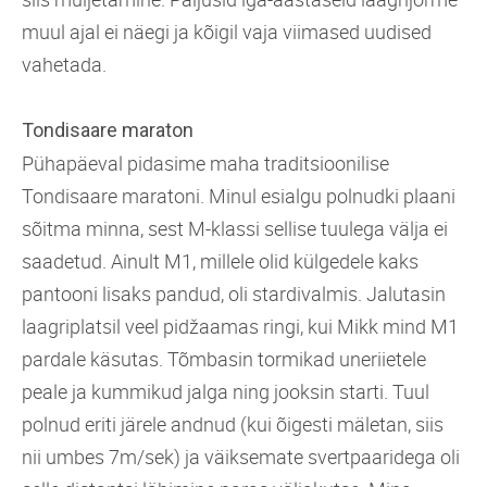
muul ajal ei näegi ja kõigil vaja viimased uudised
vahetada.
Tondisaare maraton
Pühapäeval pidasime maha traditsioonilise
Tondisaare maratoni. Minul esialgu polnudki plaani
sõitma minna, sest M-klassi sellise tuulega välja ei
saadetud. Ainult M1, millele olid külgedele kaks
pantooni lisaks pandud, oli stardivalmis. Jalutasin
laagriplatsil veel pidžaamas ringi, kui Mikk mind M1
pardale käsutas. Tõmbasin tormikad uneriietele
peale ja kummikud jalga ning jooksin starti. Tuul
polnud eriti järele andnud (kui õigesti mäletan, siis
nii umbes 7m/sek) ja väiksemate svertpaaridega oli