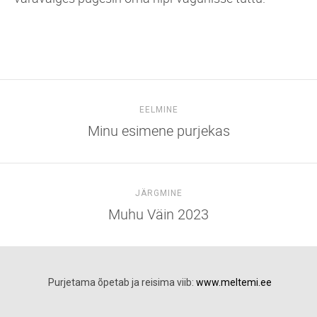
EELMINE
Minu esimene purjekas
JÄRGMINE
Muhu Väin 2023
Purjetama õpetab ja reisima viib:
www.meltemi.ee