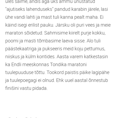
üles saime, andis aga üks ammu unustatud
"ajutiseks lahenduseks" pandud karabin järele, lasi
ühe vandi lahti ja mast tuli kanna pealt maha. Ei
käind isegi erilist pauku. Järsku oli puri vees ja meie
maraton sõidetud. Sahmisime kiirelt purje kokku,
poomi ja masti tõmbasime laeva sisse. Alo tuli
päästekaatriga ja pukseeris meid koju pettumus,
niiskus ja külm kontides. Aasta varem katkestasin
ka Endli meeskonnas Tondika maratoni
tuulepuuduse tõttu. Tookord paistis päike lagipähe
ja tuulepoegagi ei olnud. Ehk uuel aastal õnnestub
finišini vastu pidada.