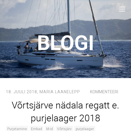
.
BLOGI
18. JUULI 2018,
MARIA LAANELEPP
KOMMENTEERI
Võrtsjärve nädala regatt e.
purjelaager 2018
Purjetamine
Emkad
M-id
Võrtsjärv
purjelaager