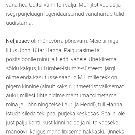
vana hea Guitsi vaim tuli välja. Mohijtot voolas ja
isegi purjelaagri legendaarsemad vanahärrad tulid
uudistama.
oli mõnevõrra põnevam. Meie tiimiga
Neljapäev
liitus Johni tütar Hanna. Paigutasime ta
positsioonile minu ja Heddi vahele. Ühe kiirema
sõidu käigus, kui ümber-istumis-süsteemi järgi
olime enda käsutusse saanud M1, mille tekk on
pigem kinnine (ainult kaks ruutmeetrist väiksemat
auku, millest ühte pidime mahtuma toimetama
mina ja John ning teise Lauri ja Heddi), tuli Hannal
istuda sileda teki peal purjeka keskosas. Seal ei ole
just palju kohti, kust kinni hoida ja nii ta vaeseke
manöövri käigus maha libisema hakkaski. Õnneks