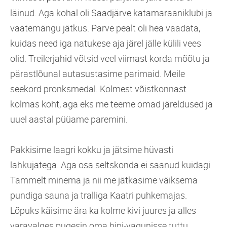
läinud. Aga kohal oli Saadjärve katamaraaniklubi ja
vaatemängu jätkus. Parve pealt oli hea vaadata,
kuidas need iga natukese aja järel jälle külili vees
olid. Treilerjahid võtsid veel viimast korda mõõtu ja
pärastlõunal autasustasime parimaid. Meile
seekord pronksmedal. Kolmest võistkonnast
kolmas koht, aga eks me teeme omad järeldused ja
uuel aastal püüame paremini.
Pakkisime laagri kokku ja jätsime hüvasti
lahkujatega. Aga osa seltskonda ei saanud kuidagi
Tammelt minema ja nii me jätkasime väiksema
pundiga sauna ja tralliga Kaatri puhkemajas.
Lõpuks käisime ära ka kolme kivi juures ja alles
varavalges pugesin oma hipi-vagunisse tuttu.