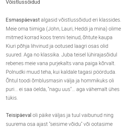
Võistlussõidud
algasid võistlussõidud eri klassides.
Esmaspäevast
Meie oma tiimiga (John, Lauri, Heddi ja mina) olime
mitmed korrad koos trenni teinud, õhtute kaupa
Kiuri põhja lihvinud ja ootused laagri osas olid
suured. Aga no klassika. Juba teisel lühirajasõidul
rebenes meie vana purjekalts vana paiga kõrvalt.
Polnudki muud teha, kui kaldale tagasi pöörduda.
Õhtul toodi õmblusmasin välja ja hommikuks oli
puri... ei saa öelda, "nagu uus"... aga vähemalt ühes
tükis.
oli päike väljas ja tuul vaibunud ning
Teisipäeval
suurema osa ajast "seisime võidu" või ootasime