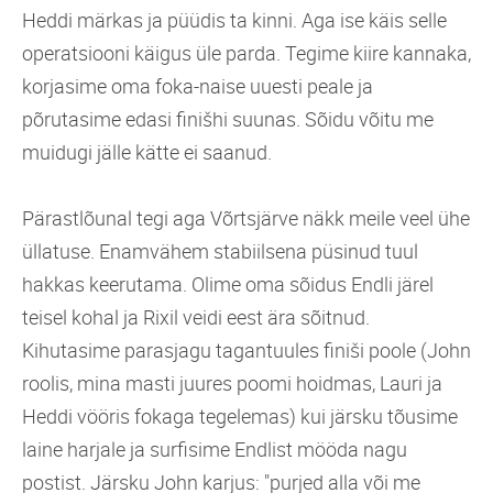
Heddi märkas ja püüdis ta kinni. Aga ise käis selle
operatsiooni käigus üle parda. Tegime kiire kannaka,
korjasime oma foka-naise uuesti peale ja
põrutasime edasi finišhi suunas. Sõidu võitu me
muidugi jälle kätte ei saanud.
Pärastlõunal tegi aga Võrtsjärve näkk meile veel ühe
üllatuse. Enamvähem stabiilsena püsinud tuul
hakkas keerutama. Olime oma sõidus Endli järel
teisel kohal ja Rixil veidi eest ära sõitnud.
Kihutasime parasjagu tagantuules finiši poole (John
roolis, mina masti juures poomi hoidmas, Lauri ja
Heddi vööris fokaga tegelemas) kui järsku tõusime
laine harjale ja surfisime Endlist mööda nagu
postist. Järsku John karjus: "purjed alla või me