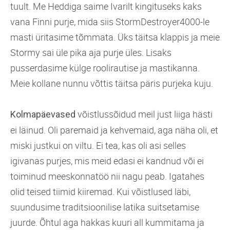
tuult. Me Heddiga saime Ivarilt kingituseks kaks
vana Finni purje, mida siis StormDestroyer4000-le
masti üritasime tõmmata. Üks täitsa klappis ja meie
Stormy sai üle pika aja purje üles. Lisaks
pusserdasime külge roolirautise ja mastikanna.
Meie kollane nunnu võttis täitsa päris purjeka kuju.
võistlussõidud meil just liiga hästi
Kolmapäevased
ei läinud. Oli paremaid ja kehvemaid, aga näha oli, et
miski justkui on viltu. Ei tea, kas oli asi selles
igivanas purjes, mis meid edasi ei kandnud või ei
toiminud meeskonnatöö nii nagu peab. Igatahes
olid teised tiimid kiiremad. Kui võistlused läbi,
suundusime traditsioonilise latika suitsetamise
juurde. Õhtul aga hakkas kuuri all kummitama ja