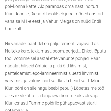
põlvkonna kätte. Alo pärandas oma hästi hoitud
Kiuri Johnile, Richard hoolitseb juba mõned aastad
vanaisa M1-e eest ja Vahuri Meigas on nüüd Endli
hoole all.
Nii vanadel paatidel on palju remonti vajavaid osi.
Näiteks kere, tekk, mast, poom, purjed... Ehket lõputu
töö. Võtsime sel aastal ette vanurite põhjad. Paar
nädalat hiliseid õhtuid ja pikki öid lihvimist,
pahteldamist, epo-lamineerimist, uuesti lihvimist,
värvimist ja valmis nad saidki. Ja head said. Meie
Kiuri põhi on sile nagu beebi pepu :) Lõpetasime töö
alles reede õhtul ja laupäeva hommikuks oli vaja
Kiur kenasti Tamme poldrile pühapäevast starti
ootama viia.