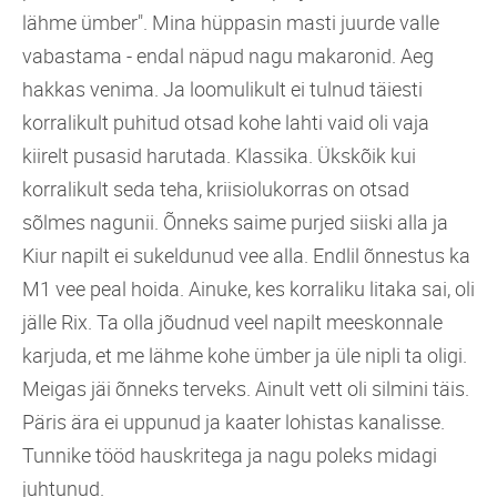
lähme ümber". Mina hüppasin masti juurde valle
vabastama - endal näpud nagu makaronid. Aeg
hakkas venima. Ja loomulikult ei tulnud täiesti
korralikult puhitud otsad kohe lahti vaid oli vaja
kiirelt pusasid harutada. Klassika. Ükskõik kui
korralikult seda teha, kriisiolukorras on otsad
sõlmes nagunii. Õnneks saime purjed siiski alla ja
Kiur napilt ei sukeldunud vee alla. Endlil õnnestus ka
M1 vee peal hoida. Ainuke, kes korraliku litaka sai, oli
jälle Rix. Ta olla jõudnud veel napilt meeskonnale
karjuda, et me lähme kohe ümber ja üle nipli ta oligi.
Meigas jäi õnneks terveks. Ainult vett oli silmini täis.
Päris ära ei uppunud ja kaater lohistas kanalisse.
Tunnike tööd hauskritega ja nagu poleks midagi
juhtunud.