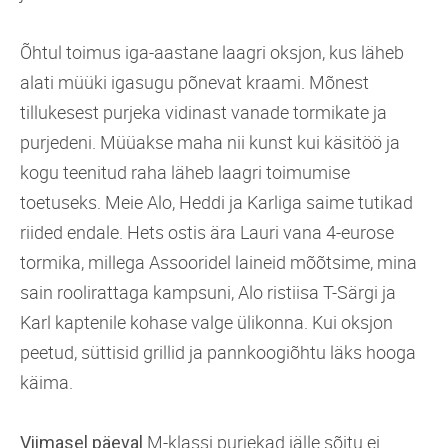
Õhtul toimus iga-aastane laagri oksjon, kus läheb
alati müüki igasugu põnevat kraami. Mõnest
tillukesest purjeka vidinast vanade tormikate ja
purjedeni. Müüakse maha nii kunst kui käsitöö ja
kogu teenitud raha läheb laagri toimumise
toetuseks. Meie Alo, Heddi ja Karliga saime tutikad
riided endale. Hets ostis ära Lauri vana 4-eurose
tormika, millega Assooridel laineid mõõtsime, mina
sain roolirattaga kampsuni, Alo ristiisa T-Särgi ja
Karl kaptenile kohase valge ülikonna. Kui oksjon
peetud, süttisid grillid ja pannkoogiõhtu läks hooga
käima.
M-klassi purjekad jälle sõitu ei
Viimasel päeval