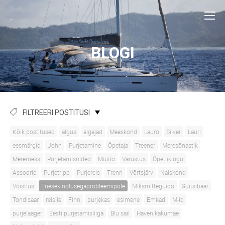
.
BLOGI
FILTREERI POSTITUSI
Kõik postitused
algus
algajad
Meeskond
Lauro
Silver
Lauri
eesmärgid
John
Purjetamine
Õpetaja
Treener
Meresõnastik
Meremess
Purjetamisriided
Musto
Varustus
Õpetliklugu
Assoorid
Purjetripp
Purjereis
Trenn
Võrtsjärv
Naiskond
Võistlus
Enesekindlusegaprobleemipole
Miksmitteguido
Guitsibaar
Tondisaar
reisile
Finn
purjekas
esimene
Emkad
M-id
purjelaager
Eesti purjetamisliiga
Blu sail
Haven kakumäe