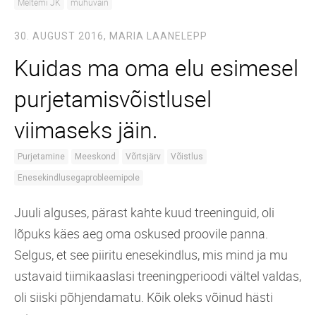
Meltemi JK
muhuväin
30. AUGUST 2016,
MARIA LAANELEPP
Kuidas ma oma elu esimesel
purjetamisvõistlusel
viimaseks jäin.
Purjetamine
Meeskond
Võrtsjärv
Võistlus
Enesekindlusegaprobleemipole
Juuli alguses, pärast kahte kuud treeninguid, oli
lõpuks käes aeg oma oskused proovile panna.
Selgus, et see piiritu enesekindlus, mis mind ja mu
ustavaid tiimikaaslasi treeningperioodi vältel valdas,
oli siiski põhjendamatu. Kõik oleks võinud hästi